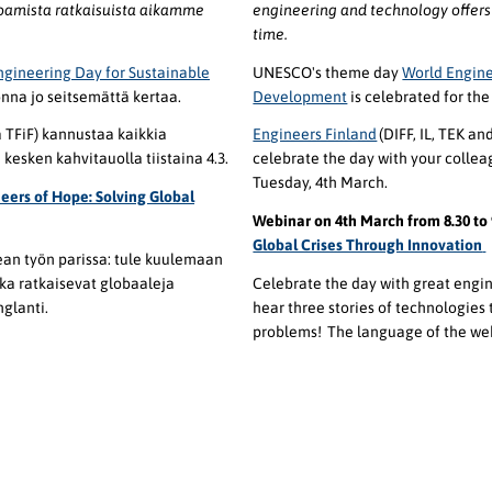
joamista ratkaisuista aikamme
engineering and technology offers 
time.
ngineering Day for Sustainable
UNESCO's theme day
World Engine
nna jo seitsemättä kertaa.
Development
is celebrated for the
ja TFiF) kannustaa kaikkia
Engineers Finland
(DIFF, IL, TEK a
kesken kahvitauolla tiistaina 4.3.
celebrate the day with your colle
Tuesday, 4th March.
eers of Hope: Solving Global
Webinar on 4th March from 8.30 to 
Global Crises Through Innovation
an työn parissa: tule kuulemaan
tka ratkaisevat globaaleja
Celebrate the day with great engi
nglanti.
hear three stories of technologies 
problems! The language of the web