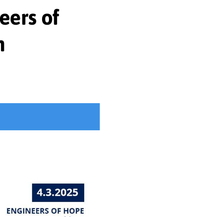
eers of
h