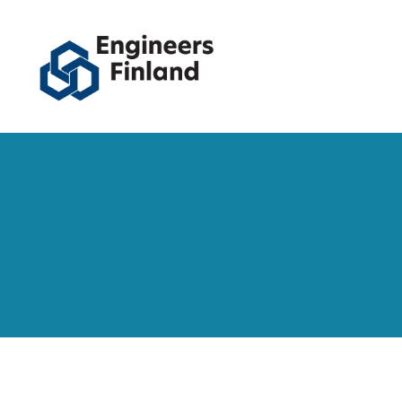
Siirry
sivun
sisältöön
Engineers Finland