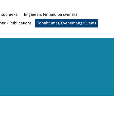
d suomeksi
Engineers Finland på svenska
oner / Publications
Tapahtumat/Evenemang/Events